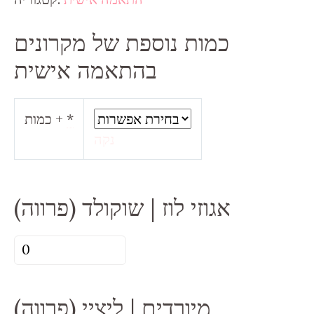
כמות נוספת של מקרונים
בהתאמה אישית
*
כמות +
נקה
אגוזי לוז | שוקולד (פרווה)
כמות
של
אגוזי
מיורדים | ליציי (פרווה)
לוז