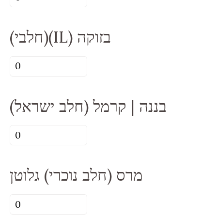
של
נוטלה
אוראו
(חלבי)(IL) בזוקה
(חלב
ישראל)
כמות
גלוטן
של
(חלבי)
(חלב ישראל) בננה | קרמל
(IL)
בזוקה
כמות
של
(חלב
מרס (חלב נוכרי) גלוטן
ישראל)
בננה
כמות
|
של
קרמל