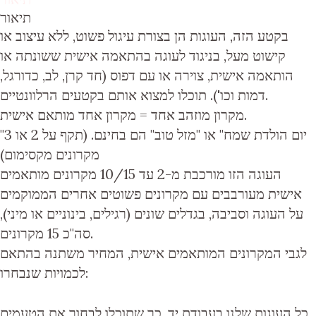
תיאור
בקטע הזה, העוגות הן בצורת עיגול פשוט, ללא עיצוב או
קישוט מעל, בניגוד לעוגה בהתאמה אישית ששונתה או
הותאמה אישית, צוירה או עם דפוס (חד קרן, לב, כדורגל,
דמות וכו'). תוכלו למצוא אותם בקטעים הרלוונטיים.
מקרון מוזהב אחד = מקרון אחד מותאם אישית.
"יום הולדת שמח" או "מזל טוב" הם בחינם. (תקף על 2 או 3
מקרונים מקסימום)
העוגה הזו מורכבת מ
-2 עד 10/15 מקרונים מותאמים
אישית
מעורבבים עם
מקרונים פשוטים
אחרים הממוקמים
על העוגה וסביבה, בגדלים שונים (רגילים, בינוניים או מיני),
סה"כ 15 מקרונים.
לגבי המקרונים המותאמים אישית, המחיר משתנה בהתאם
לכמויות שנבחרו:
כל העוגות שלנו בעבודת יד, כך שתוכלו לבחור את הטעמים