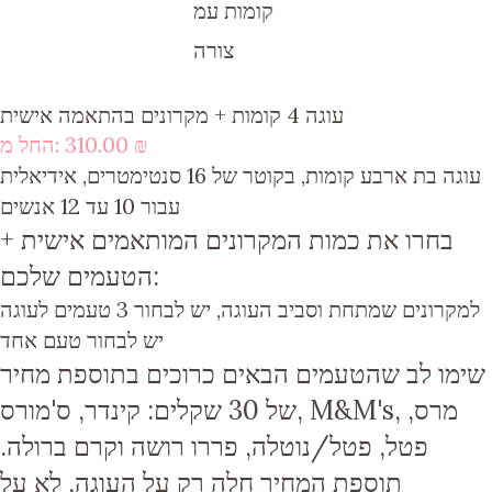
קומות עמ
צורה
עוגה 4 קומות + מקרונים בהתאמה אישית
₪
310.00
החל מ:
עוגה בת ארבע קומות, בקוטר של 16 סנטימטרים, אידיאלית
עבור 10 עד 12 אנשים
בחרו את כמות
המקרונים המותאמים אישית
+
שלכם:
הטעמים
למקרונים
שמתחת וסביב העוגה, יש לבחור
3 טעמים
לעוגה
יש לבחור
טעם אחד
שימו לב
שהטעמים הבאים כרוכים בתוספת מחיר
של 30 שקלים
: קינדר, ס'מורס, M&M's, מרס,
פטל, פטל/נוטלה, פררו רושה וקרם ברולה.
תוספת המחיר חלה
רק על העוגה
, לא על