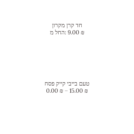
חד קרן מקרון
₪
9.00
החל מ:
למוצר
זה
טעם בייבי קייק פסח
יש
טווח
0.00
₪
–
15.00
₪
מספר
מחירים:
סוגים.
עד
ניתן
לבחור
למוצר
את