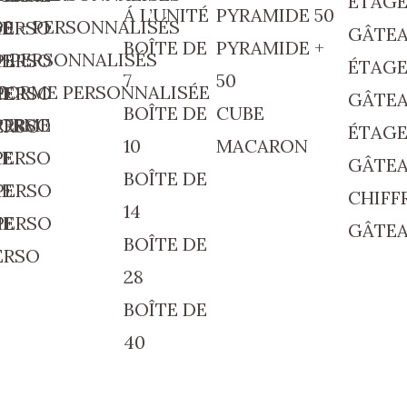
ÉTAGE
Á L’UNITÉ
PYRAMIDE 50
60 + PERSONNALISÉS
PERSO
ME
GÂTEA
BOÎTE DE
PYRAMIDE +
+ PERSONNALISÉS
PERSO
ME
ÉTAGE
7
50
O
FORME PERSONNALISÉE
 PERSO
ME
GÂTEA
BOÎTE DE
CUBE
PERSO
FORME
ERSO
ÉTAGE
10
MACARON
PERSO
ME
GÂTEA
BOÎTE DE
PERSO
ME
CHIFF
14
 PERSO
ME
GÂTEA
BOÎTE DE
ERSO
28
BOÎTE DE
40