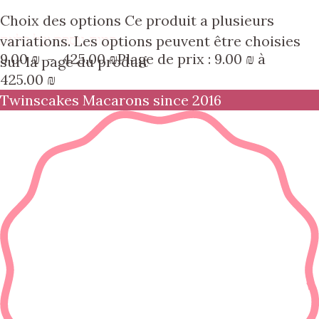
Choix des options
Ce produit a plusieurs
כמות נוספת של דלעת
variations. Les options peuvent être choisies
9.00
₪
–
425.00
₪
Plage de prix : 9.00 ₪ à
sur la page du produit
425.00 ₪
Twinscakes Macarons since 2016