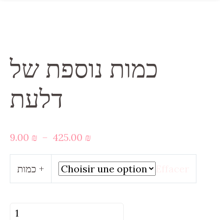
כמות נוספת של
דלעת
Plage
9.00
₪
–
425.00
₪
de
prix :
כמות +
Effacer
9.00 ₪
à
425.00 ₪
quantité