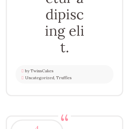
dipisc
ing eli
t.
by TwinsCakes
Uncategorized
,
Truffles
4