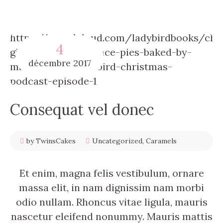
https://soundcloud.com/ladybirdbooks/chr
4
gifts-chocolate-mince-pies-baked-by-
décembre
2017
marika-gauci-ladybird-christmas-
podcast-episode-1
Consequat vel donec
by TwinsCakes
Uncategorized
,
Caramels
Et enim, magna felis vestibulum, ornare
massa elit, in nam dignissim nam morbi
odio nullam. Rhoncus vitae ligula, mauris
nascetur eleifend nonummy. Mauris mattis