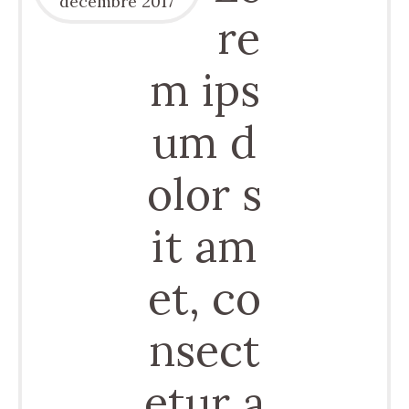
décembre
2017
re
m ips
um d
olor s
it am
et, co
nsect
etur a