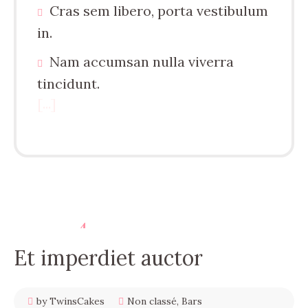
Cras sem libero, porta vestibulum
in.
Nam accumsan nulla viverra
tincidunt.
[...]
4
décembre
2017
Et imperdiet auctor
by TwinsCakes
Non classé
,
Bars