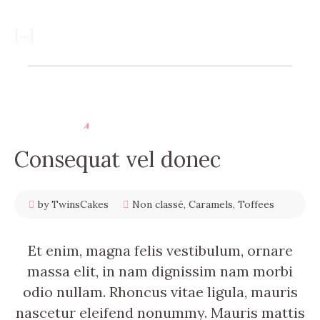
[...]
4
décembre
2017
Consequat vel donec
by TwinsCakes
Non classé
,
Caramels
,
Toffees
Et enim, magna felis vestibulum, ornare
massa elit, in nam dignissim nam morbi
odio nullam. Rhoncus vitae ligula, mauris
nascetur eleifend nonummy. Mauris mattis