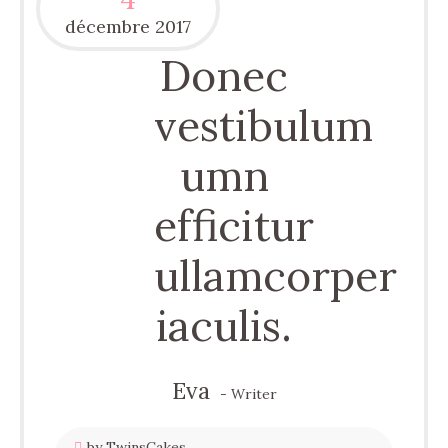
décembre
2017
Donec
vestibulum
umn
efficitur
ullamcorper
iaculis.
Eva
- Writer
by TwinsCakes