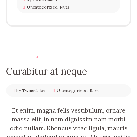
Uncategorized
,
Nuts
4
décembre
2017
Curabitur at neque
by TwinsCakes
Uncategorized
,
Bars
Et enim, magna felis vestibulum, ornare
massa elit, in nam dignissim nam morbi
odio nullam. Rhoncus vitae ligula, mauris
nascetur eleifend nonummy. Mauris mattis