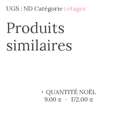
330.00 ₪
UGS :
ND
Catégorie :
étages
Produits
similaires
Ce
produit
+ QUANTITÉ NOËL
a
Plage
9.00
₪
–
172.00
₪
plusieurs
de
prix :
variations.
9.00 ₪
Les
à
Ce
172.00 ₪
options