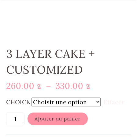
3 LAYER CAKE +
CUSTOMIZED
Plage
260.00
₪
–
330.00
₪
de
CHOICE
Effacer
prix :
260.00 ₪
Ajouter au panier
à