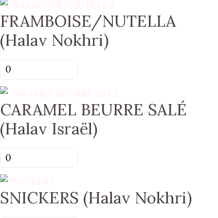
FERRERO
FRAMBOISE/NUTELLA
ROCHER
(Halav
(Halav Nokhri)
Nokhri)
Gluten
quantité
de
FRAMBOISE/NUTELLA
CARAMEL BEURRE SALÉ
(Halav
Nokhri)
(Halav Israël)
quantité
de
CARAMEL
SNICKERS (Halav Nokhri)
BEURRE
SALÉ