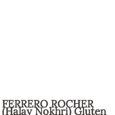
FERRERO ROCHER
(Halav Nokhri) Gluten