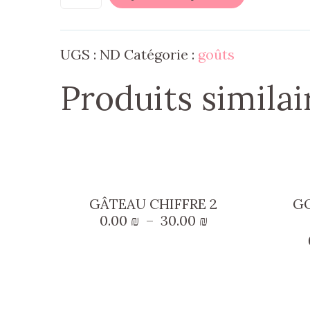
à
15.00 ₪
UGS :
ND
Catégorie :
goûts
Produits similai
Ce
produit
GÂTEAU CHIFFRE 2
GO
a
Plage
0.00
₪
–
30.00
₪
plusieurs
de
prix :
variations.
0.00 ₪
Les
à
30.00 ₪
options