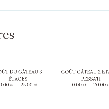
res
Ce
Ce
produit
produit
ÛT DU GÂTEAU 3
GOÛT GÂTEAU 2 ET
a
a
ÉTAGES
PESSA’H
plusieurs
plusieu
Plage
0.00
₪
–
25.00
₪
0.00
₪
–
20.00
variations.
variatio
de
prix :
Les
Les
0.00 ₪
options
options
à
25.00 ₪