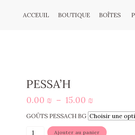
ACCEUIL
BOUTIQUE
BOÎTES
PESSA’H
Plage
0.00
₪
–
15.00
₪
de
GOÛTS PESSACH BG
prix :
0.00 ₪
Ajouter au panier