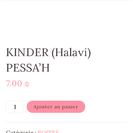
KINDER (Halavi)
PESSA’H
7.00
₪
Ajouter au panier
Catégorie :
BOITES