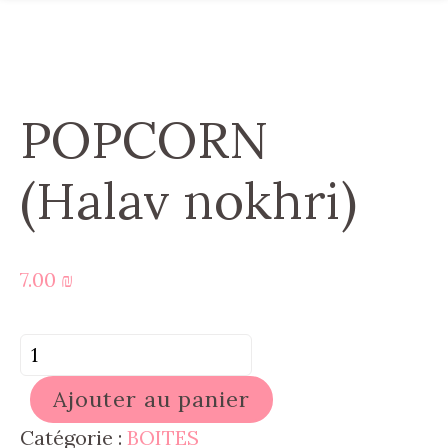
POPCORN
(Halav nokhri)
7.00
₪
quantité
de
Ajouter au panier
POPCORN
(Halav
Catégorie :
BOITES