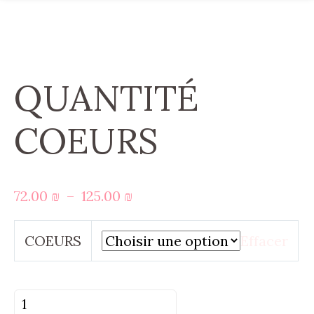
QUANTITÉ
COEURS
Plage
72.00
₪
–
125.00
₪
de
prix :
COEURS
Effacer
72.00 ₪
à
125.00 ₪
quantité