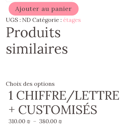
de
Ajouter au panier
QUANTITÉ
COEURS
UGS :
ND
Catégorie :
étages
Produits
similaires
Ce
Choix des options
1 CHIFFRE/LETTRE
produit
a
+ CUSTOMISÉS
plusieurs
variations.
Plage
310.00
₪
–
380.00
₪
Les