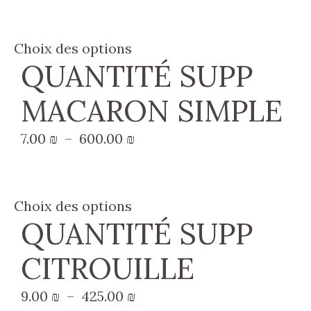
de
options
prix :
peuvent
310.00 ₪
Ce
Choix des options
être
à
QUANTITÉ SUPP
produit
choisies
380.00 ₪
a
sur
MACARON SIMPLE
plusieurs
la
variations.
page
Plage
7.00
₪
–
600.00
₪
Les
du
de
options
produit
prix :
peuvent
7.00 ₪
Ce
Choix des options
être
à
QUANTITÉ SUPP
produit
choisies
600.00 ₪
a
sur
CITROUILLE
plusieurs
la
variations.
page
Plage
9.00
₪
–
425.00
₪
Les
du