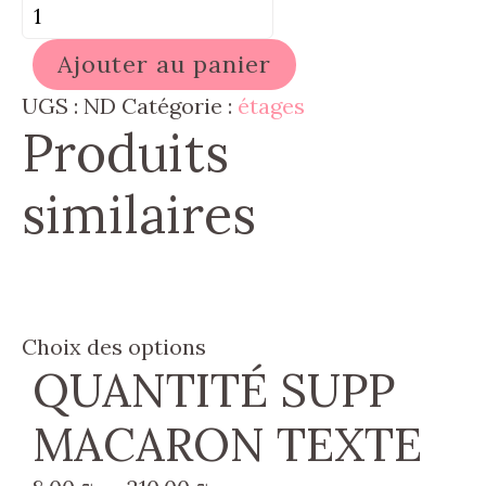
quantité
de
Ajouter au panier
QUANTITÉ
SUPP
UGS :
ND
Catégorie :
étages
Produits
CITROUILLE
similaires
Ce
Choix des options
QUANTITÉ SUPP
produit
a
MACARON TEXTE
plusieurs
variations.