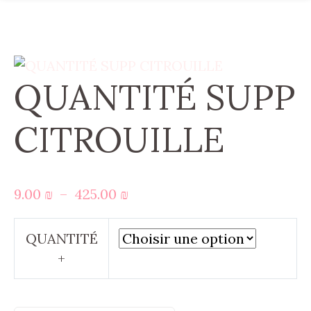
QUANTITÉ SUPP
CITROUILLE
Plage
9.00
₪
–
425.00
₪
de
prix :
QUANTITÉ
9.00 ₪
+
à
425.00 ₪