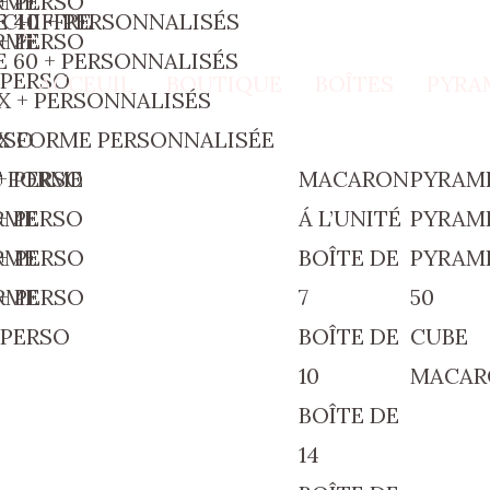
+ PERSO
RME
E 40
CHIFFRE
E 40 + PERSONNALISÉS
+ PERSO
RME
E 60 + PERSONNALISÉS
 PERSO
ACCEUIL
BOUTIQUE
BOÎTES
PYRA
 + PERSONNALISÉS
RSO
X FORME PERSONNALISÉE
+ PERSO
C FORME
MACARON
PYRAMI
+ PERSO
RME
Á L’UNITÉ
PYRAMI
+ PERSO
RME
BOÎTE DE
PYRAMI
+ PERSO
RME
7
50
 PERSO
BOÎTE DE
CUBE
10
MACAR
BOÎTE DE
14