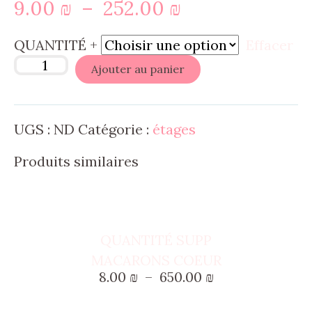
Plage
9.00
₪
–
252.00
₪
de
QUANTITÉ +
Effacer
prix :
Ajouter au panier
9.00 ₪
à
UGS :
ND
Catégorie :
étages
252.00 ₪
Produits similaires
Ce
produit
QUANTITÉ SUPP
a
MACARONS COEUR
plusieurs
Plage
8.00
₪
–
650.00
₪
variations.
de
prix :
Les