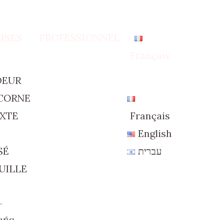
ISÉS
PROFESSIONNEL
Français
OEUR
CORNE
XTE
Français
English
SÉ
עברית
UILLE
+