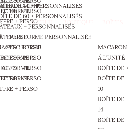
TAGES + PERSO
VEC FORME
OÎTE DE 40
ÂTEAU CHIFFRE
OÎTE DE 40 + PERSONNALISÉS
ETTRE + PERSO
VEC FORME
OÎTE DE 60 + PERSONNALISÉS
FFRE + PERSO
ACCEUIL
BOUTIQUE
BOÎTES
ÂTEAUX + PERSONNALISÉS
U + PERSO
ÂTEAUX FORME PERSONNALISÉE
TAGES + PERSO
U AVEC FORME
MACARON
TAGES + PERSO
VEC FORME
Á L’UNITÉ
TAGES + PERSO
VEC FORME
BOÎTE DE 7
ETTRE + PERSO
VEC FORME
BOÎTE DE
FFRE + PERSO
10
BOÎTE DE
14
BOÎTE DE