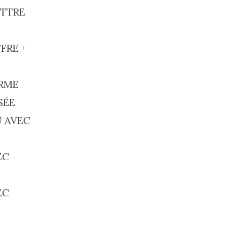
ETTRE
FRE +
RME
SÉE
 AVEC
EC
EC