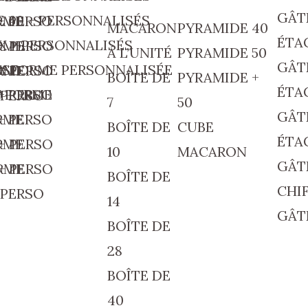
GÂT
E 60 + PERSONNALISÉS
+ PERSO
RME
MACARON
PYRAMIDE 40
ÉTA
 + PERSONNALISÉS
+ PERSO
RME
Á L’UNITÉ
PYRAMIDE 50
GÂT
RSO
X FORME PERSONNALISÉE
+ PERSO
RME
BOÎTE DE
PYRAMIDE +
ÉTA
+ PERSO
C FORME
 PERSO
7
50
GÂT
+ PERSO
RME
BOÎTE DE
CUBE
ÉTA
+ PERSO
RME
10
MACARON
GÂT
+ PERSO
RME
BOÎTE DE
CHI
 PERSO
14
GÂT
BOÎTE DE
28
BOÎTE DE
40