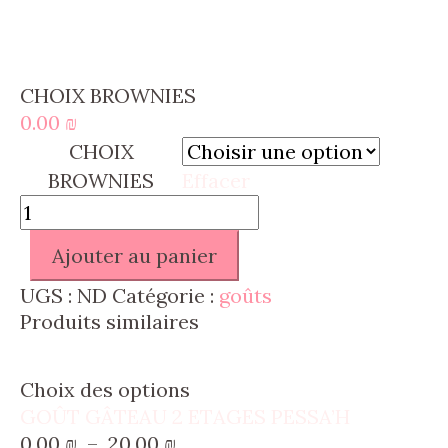
CHOIX BROWNIES
0.00
₪
CHOIX
BROWNIES
Effacer
quantité
de
Ajouter au panier
CHOIX
BROWNIES
UGS :
ND
Catégorie :
goûts
Produits similaires
Ce
Choix des options
GOÛT GÂTEAU 2 ETAGES PESSA’H
produit
Plage
0.00
₪
–
20.00
₪
a