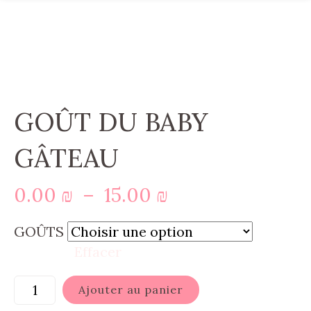
GOÛT DU BABY
GÂTEAU
Plage
0.00
₪
–
15.00
₪
de
GOÛTS
prix :
Effacer
0.00 ₪
à
Ajouter au panier