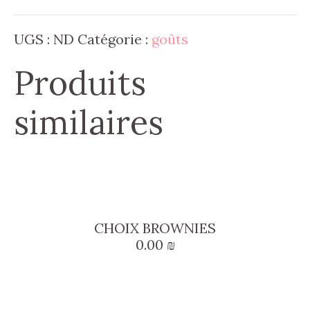
15.00 ₪
UGS :
ND
Catégorie :
goûts
Produits
similaires
Ce
produit
CHOIX BROWNIES
a
0.00
₪
plusieurs
variations.
Les